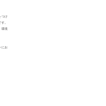
をつけ
です。
、環境
ンにお