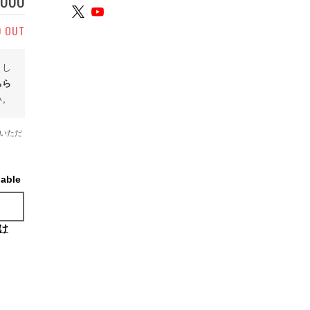
,000
D OUT
まし
ちら
い。
いただ
lable
け