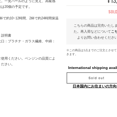
13
¥
た。一見パールのように見え、高級感
は20個の予定です。
SOL
で約10~12時間、2杯で約24時間保温
こちらの商品は完売いたし
た。再入荷などについて
こ
、説明書
よりお問い合わせくださ
火口：プラチナ・ガラス繊維、中綿：
※この商品は1点までのご注文とさせて
きます。
ご使用ください。ベンジンの品質によ
ください。
International shipping avai
Sold out
日本国内にお住まいの方向