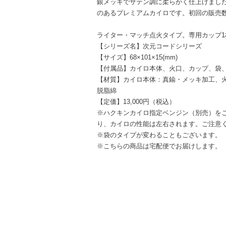
銀メッキでサテン調に柔らかく仕上げまし
のあるプレミアムカイロです。初回の販売数
ライター・マッチ点火タイプ。専用カップ1杯
【シリーズ名】次元コードシリーズ
【サイズ】68×101×15(mm)
【付属品】カイロ本体、火口、カップ、袋
【材質】カイロ本体：真鍮・メッキ加工、
脱脂綿
【定価】13,000円（税込）
※ハクキンカイロ指定ベンジン（別売）を
り、カイロの性能は左右されます。ご注意
※袋のタイプが変わることもございます。
※こちらの商品は宅配便でお届けします。