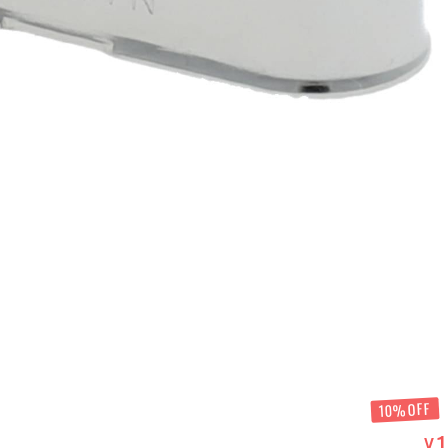
10%OFF
1
¥