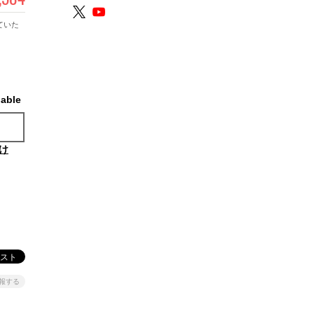
ていた
lable
け
報する